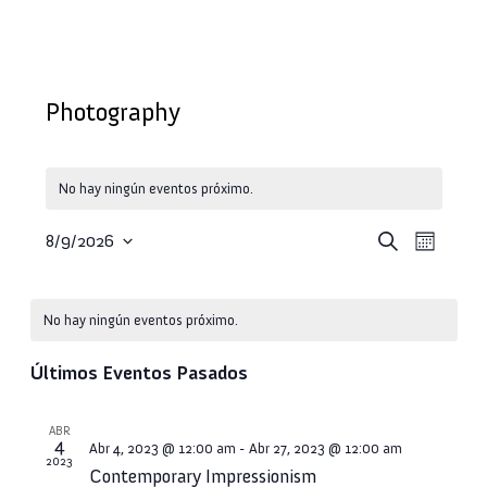
Photography
No hay ningún eventos próximo.
Búsqueda
Navega
Buscar
8/9/2026
Mes
de
Seleccionar
y
vistas
fecha.
navegació
Calendario
de
de
No hay ningún eventos próximo.
de
Evento
vistas
Eventos
Últimos Eventos Pasados
de
Eventos
ABR
4
Abr 4, 2023 @ 12:00 am
-
Abr 27, 2023 @ 12:00 am
2023
Contemporary Impressionism