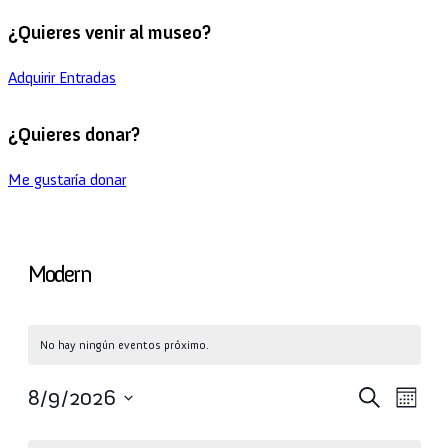
¿Quieres venir al museo?
Adquirir Entradas
¿Quieres donar?
Me gustaría donar
Modern
No hay ningún eventos próximo.
Búsq
Na
8/9/2026
Buscar
Mes
Seleccionar
de