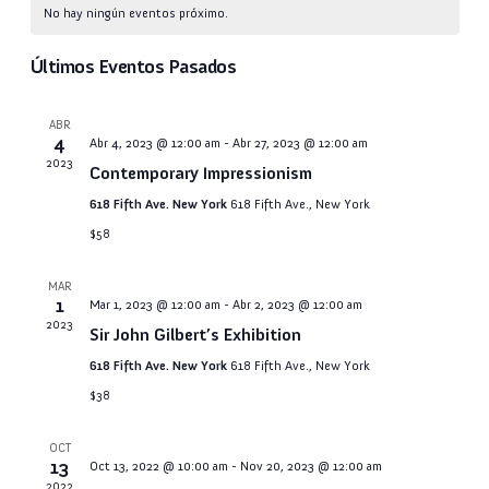
Calendario
y
fecha.
No hay ningún eventos próximo.
vis
de
nave
de
Últimos Eventos Pasados
Eventos
de
Ev
ABR
vista
4
Abr 4, 2023 @ 12:00 am
-
Abr 27, 2023 @ 12:00 am
2023
Contemporary Impressionism
de
618 Fifth Ave. New York
618 Fifth Ave., New York
$58
Even
MAR
1
Mar 1, 2023 @ 12:00 am
-
Abr 2, 2023 @ 12:00 am
2023
Sir John Gilbert’s Exhibition
618 Fifth Ave. New York
618 Fifth Ave., New York
$38
OCT
13
Oct 13, 2022 @ 10:00 am
-
Nov 20, 2023 @ 12:00 am
2022