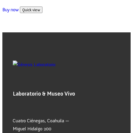
Valorado en
5.00
Buy now
Quick view
de 5
Laboratorio & Museo Vivo
Cuatro Ciénegas, Coahuila —
Miguel Hidalgo 200